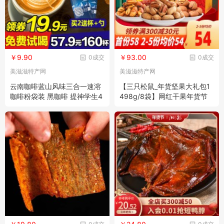
￥9.90
￥93.00
0成交
0成交
美滋滋特产网
美滋滋特产网
云南咖啡蓝山风味三合一速溶
【三只松鼠_年货坚果大礼包1
咖啡粉袋装 黑咖啡 提神学生4
498g/8袋】网红干果年货节
0条
零食礼盒