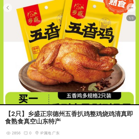
1/3
【2只】乡盛正宗德州五香扒鸡整鸡烧鸡清真即
食熟食真空山东特产
2856
0
IP属地 广东