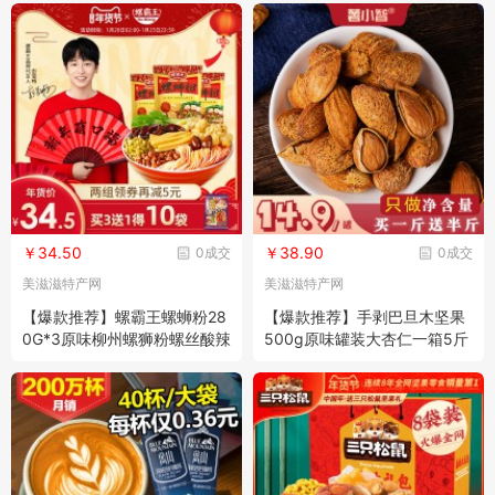
￥34.50
￥38.90
0成交
0成交
美滋滋特产网
美滋滋特产网
【爆款推荐】螺霸王螺蛳粉28
【爆款推荐】手剥巴旦木坚果
0G*3原味柳州螺狮粉螺丝酸辣
500g原味罐装大杏仁一箱5斤
粉方便面速食米线
巴坦木扁桃仁散装批发