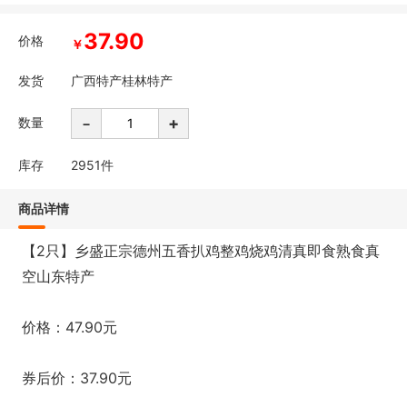
37.90
价格
￥
发货
广西特产桂林特产
-
+
数量
库存
2951
件
商品详情
【2只】乡盛正宗德州五香扒鸡整鸡烧鸡清真即食熟食真
空山东特产
价格：47.90元
券后价：37.90元