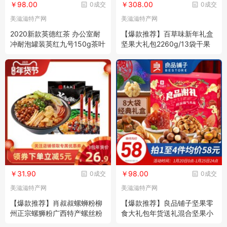
￥98.00
￥308.00
0成交
0成交
美滋滋特产网
美滋滋特产网
2020新款英德红茶 办公室耐
【爆款推荐】百草味新年礼盒
冲耐泡罐装英红九号150g茶叶
坚果大礼包2260g/13袋干果
厂家直销
礼品年货
￥31.90
￥98.00
0成交
0成交
美滋滋特产网
美滋滋特产网
【爆款推荐】肖叔叔螺蛳粉柳
【爆款推荐】良品铺子坚果零
州正宗螺狮粉广西特产螺丝粉
食大礼包年货送礼混合坚果小
330g*3袋方便速食米线
包装干果食品坚果礼盒